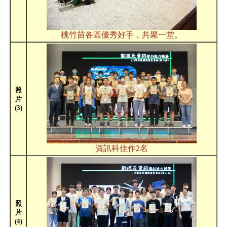
桃竹苗各區優秀好手，共聚一堂。
照
片
(3)
資訊科佳作2名
照
片
(4)