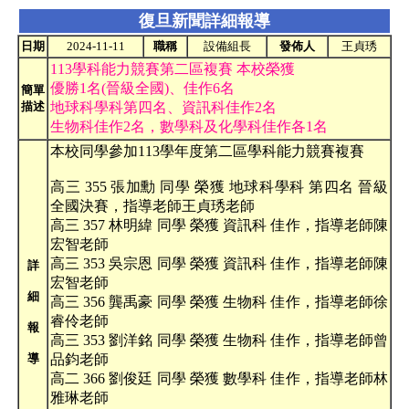
復旦新聞詳細報導
日期
2024-11-11
職稱
設備組長
發佈人
王貞琇
113學科能力競賽第二區複賽 本校榮獲
優勝1名(晉級全國)、佳作6名
簡單
描述
地球科學科第四名、資訊科佳作2名
生物科佳作2名，數學科及化學科佳作各1名
本校同學參加113學年度第二區學科能力競賽複賽
高三 355 張加勳 同學 榮獲 地球科學科 第四名 晉級
全國決賽，指導老師王貞琇老師
高三 357 林明緯 同學 榮獲 資訊科 佳作，指導老師陳
宏智老師
高三 353 吳宗恩 同學 榮獲 資訊科 佳作，指導老師陳
詳
宏智老師
細
高三 356 龔禹豪 同學 榮獲 生物科 佳作，指導老師徐
睿伶老師
報
高三 353 劉洋銘 同學 榮獲 生物科 佳作，指導老師曾
導
品鈞老師
高二 366 劉俊廷 同學 榮獲 數學科 佳作，指導老師林
雅琳老師