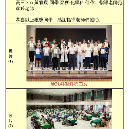
高三 355 黃宥宸 同學 榮獲 化學科 佳作，指導老師范
家羚老師
恭喜以上獲獎同學，感謝指導老師們協助。
照
片
(1)
地球科學科第四名
照
片
(2)