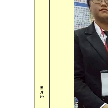
照
片
(4)