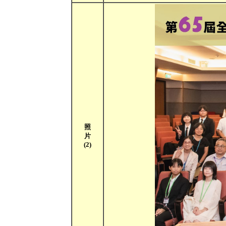
照
片
(2)