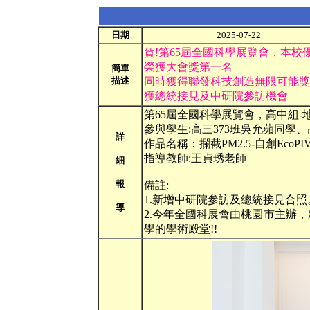
日期
2025-07-22
賀!第65屆全國科學展覽會，本校
榮獲大會獎第一名
簡單
描述
同時獲得聯發科技創造無限可能獎
獲總統接見及中研院參訪機會
第65屆全國科學展覽會，高中組-
參與學生:高三373班吳允蘋同學、
詳
作品名稱：攔截PM2.5-自創Eco
指導教師:王貞琇老師
細
報
備註:
1.新增中研院參訪及總統接見合照
導
2.今年全國科展會由桃園市主辦
學的學術殿堂!!