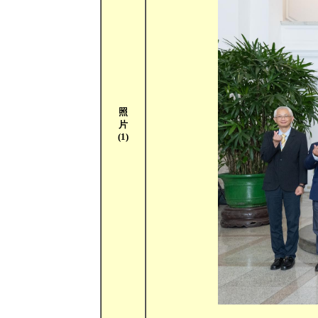
照
片
(1)