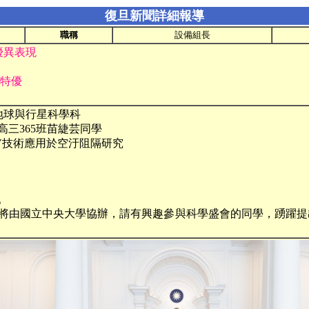
復旦新聞詳細報導
職稱
設備組長
優異表現
特優
地球與行星科學科
高三365班苗緁芸同學
PIV技術應用於空汙阻隔研究
。
，將由國立中央大學協辦，請有興趣參與科學盛會的同學，踴躍