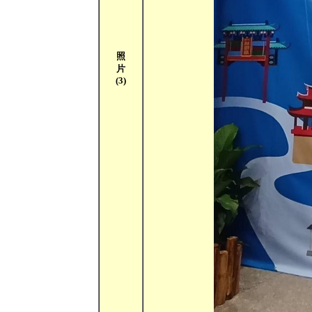
照
片
(3)