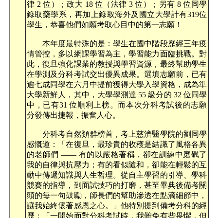
律 2 位）；政大 18 位（法律 3 位）；另有 8 位同學
錄取藥學系，再加上錄取海外及國立大學計有319位
學生，恭喜他們如願考取心目中的第一志願！
本年度最特殊的是：學生在國中階段歷經三年疫
情管控，多以網課學習為主，學習能力面臨挑戰。對
此，復旦強化課業的教授與學習資源，最終幫助學生
在學測及分科考試交出優異成果。選填志願前，已有
逾七成同學在六月中提前獲得大學入學資格，成為準
大學新鮮人，其中，大學學測達 55 級分的 32 位同學
中，已有31 位順利上榜。而本次分科考試後的志願
分發傳出捷報，振奮人心。
分科考自然類群榜首，考上慈濟醫學院的劉同學
感慨道：「在復旦，最珍貴的收穫是結識了風格各異
的老師們 —— 有的以嚴格著稱，卻在訓練中磨礪了
我的自律與抗壓力；有的看似隨和，卻能在輕鬆的互
動中傳遞知識與人生哲理。從自主學習的引導、學科
競賽的指導，到面試技巧的打磨，甚至畢典後備考關
頭的每一句鼓勵，師長們的幫助滲透在點滴細節中，
讓我始終懷著感恩之心。」他特別提到備考分科的經
歷：「一開始面對分科考試時，我難免有些畏懼，但