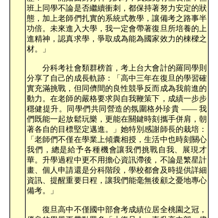
班上同學不論是否繼續衝刺，都保持著努力安定的狀
態，加上老師們扎實的系統式教學，讓備考之路事半
功倍。未來進入大學，我一定會帶著復旦所培養的上
進精神，認真求學，爭取成為能為國家效力的棟樑之
材。」
分科考社會類群榜首，考上台大會計的羅同學則
分享了自己的成長軌跡：「高中三年在復旦的學習確
實充滿挑戰，但同儕間的良性競爭反而成為我前進的
動力。在老師的嚴格要求與自我鞭策下，成績一步步
穩健提升。同學們共同營造的氛圍格外珍貴 —— 我
們既能一起放鬆玩樂，更能在關鍵時刻攜手併肩，朝
著各自的目標堅定邁進。」她特別感謝師長的栽培：
「老師們不僅在學業上傾囊相授，生活中也時刻關心
我們，總是給予各種機會讓我們挑戰自我、展現才
華。升學過程中更不用擔心資訊滯後，不論是繁星計
畫、個人申請還是分科階段，學校都會及時提供詳細
資訊、提醒重要日程，讓我們能毫無後顧之憂地專心
備考。」
復旦高中不僅國中部會考成績位居全桃園之冠，