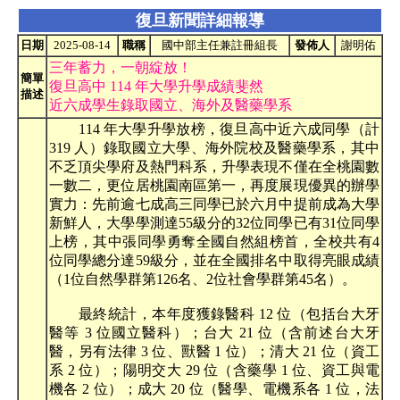
復旦新聞詳細報導
日期
2025-08-14
職稱
國中部主任兼註冊組長
發佈人
謝明佑
三年蓄力，一朝綻放！
簡單
復旦高中 114 年大學升學成績斐然
描述
近六成學生錄取國立、海外及醫藥學系
114 年大學升學放榜，復旦高中近六成同學（計
319 人）錄取國立大學、海外院校及醫藥學系，其中
不乏頂尖學府及熱門科系，升學表現不僅在全桃園數
一數二，更位居桃園南區第一，再度展現優異的辦學
實力：先前逾七成高三同學已於六月中提前成為大學
新鮮人，大學學測達55級分的32位同學已有31位同學
上榜，其中張同學勇奪全國自然組榜首，全校共有4
位同學總分達59級分，並在全國排名中取得亮眼成績
（1位自然學群第126名、2位社會學群第45名）。
最終統計，本年度獲錄醫科 12 位（包括台大牙
醫等 3 位國立醫科）；台大 21 位（含前述台大牙
醫，另有法律 3 位、獸醫 1 位）；清大 21 位（資工
系 2 位）；陽明交大 29 位（含藥學 1 位、資工與電
機各 2 位）；成大 20 位（醫學、電機系各 1 位，法