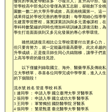
優良的學風更帶動眾多「小復旦人」直升高中部。儘
管學校高中部免試分發僅為第五志願，卻能創下全桃
園數一數二的大學升學成效，高居南桃園第一。這一
成果得益於學校完善的教學規劃：每學期細心指導學
生建置學習歷程，落實課業諮詢與多元選修課程，在
學科時數緊繃的同時也增加科研訓練及課後活動，為
學生打造面面俱到又多元化發展的專心求學環境。
雖然就讀復旦相比公立學校需要付出更多心力，
但只要肯努力，就一定能贏得最高榮譽。此次卓越的
升學成績，正是復旦師生同心共鑄階梯，讓學子們直
上高等學府的最佳見證。
以下僅臚列錄取國立、海外、醫藥學系及傳統私
立大學榜單，恭喜各位同學完成中學學業，進入人生
的下個階段！
流水號 姓名 管道 學校 科系
1 連同學 ： 申請入學 國立臺灣大學 牙醫學系
2 張同學 ： 申請入學 國立成功大學 醫學系
3 王同學 ： 軍警獨招 國防醫學院 牙醫系
4 張同學 ： 繁星甄選 臺北醫學大學 醫學系