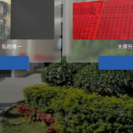
，私校唯一
大學升