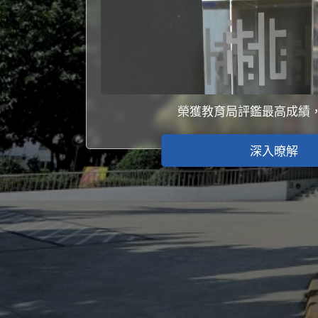
榮獲教育局評鑑最高成績
深入暸解